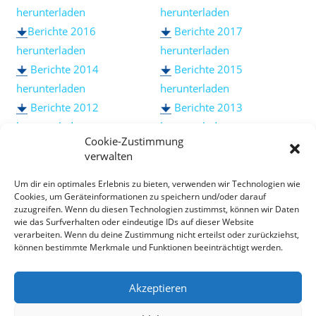
herunterladen
herunterladen
Berichte 2016
Berichte 2017
herunterladen
herunterladen
Berichte 2014
Berichte 2015
herunterladen
herunterladen
Berichte 2012
Berichte 2013
herunterladen
herunterladen
Cookie-Zustimmung
Berichte 2010
Berichte 2011
verwalten
herunterladen
herunterladen
Berichte 2008
Berichte 2009
Um dir ein optimales Erlebnis zu bieten, verwenden wir Technologien wie
Cookies, um Geräteinformationen zu speichern und/oder darauf
herunterladen
herunterladen
zuzugreifen. Wenn du diesen Technologien zustimmst, können wir Daten
Berichte 2006
Berichte 2007
wie das Surfverhalten oder eindeutige IDs auf dieser Website
verarbeiten. Wenn du deine Zustimmung nicht erteilst oder zurückziehst,
herunterladen
herunterladen
können bestimmte Merkmale und Funktionen beeinträchtigt werden.
Berichte 2004
Berichte 2003
herunterladen
herunterladen
Akzeptieren
Berichte 2002
Berichte 2001