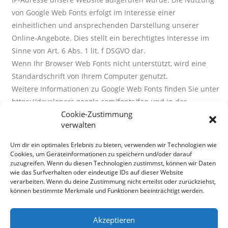
von Google Web Fonts erfolgt im Interesse einer
einheitlichen und ansprechenden Darstellung unserer
Online-Angebote. Dies stellt ein berechtigtes Interesse im
Sinne von Art. 6 Abs. 1 lit. f DSGVO dar.
Wenn Ihr Browser Web Fonts nicht unterstützt, wird eine
Standardschrift von Ihrem Computer genutzt.
Weitere Informationen zu Google Web Fonts finden Sie unter
https://developers.google.com/fonts/faq und in der
Cookie-Zustimmung
Datenschutzerklärung von Google:
verwalten
https://www.google.com/policies/privacy/.
Um dir ein optimales Erlebnis zu bieten, verwenden wir Technologien wie
6. AUFTRAGSDATENVERARBEITUNG
Cookies, um Geräteinformationen zu speichern und/oder darauf
zuzugreifen. Wenn du diesen Technologien zustimmst, können wir Daten
wie das Surfverhalten oder eindeutige IDs auf dieser Website
Wir haben mit dem Provider dieser Website einen Vertrag
verarbeiten. Wenn du deine Zustimmung nicht erteilst oder zurückziehst,
können bestimmte Merkmale und Funktionen beeinträchtigt werden.
zur Auftragsdatenverarbeitung abgeschlossen und setzen
die strengen Vorgaben der deutschen
Datenschutzbehörden vollständig um.
Akzeptieren